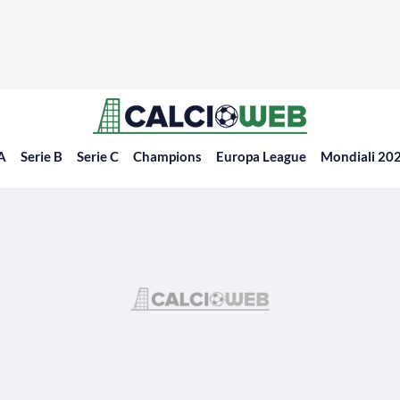
 A
Serie B
Serie C
Champions
Europa League
Mondiali 20