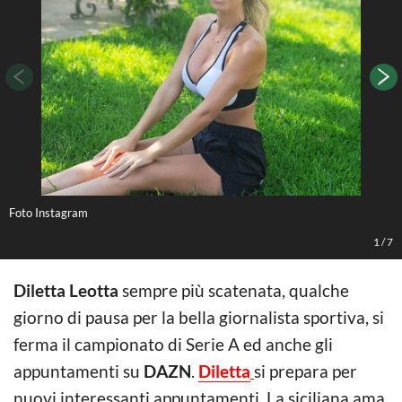
Foto Instagram
F
1
/
7
Diletta Leotta
sempre più scatenata, qualche
giorno di pausa per la bella giornalista sportiva, si
ferma il campionato di Serie A ed anche gli
appuntamenti su
DAZN
.
Diletta
si prepara per
nuovi interessanti appuntamenti. La siciliana ama