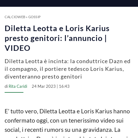
a
y
CALCIOWEB
»
GOSSIP
Diletta Leotta e Loris Karius
V
presto genitori: l’annuncio |
VIDEO
i
Diletta Leotta è incinta: la conduttrice Dazn ed
il compagno, il portiere tedesco Loris Karius,
d
diventeranno presto genitori
di
Rita Caridi
24 Mar 2023 | 16:43
e
o
E’ tutto vero, Diletta Leotta e Loris Karius hanno
confermato oggi, con un tenerissimo video sui
social, i recenti rumors su una gravidanza. La