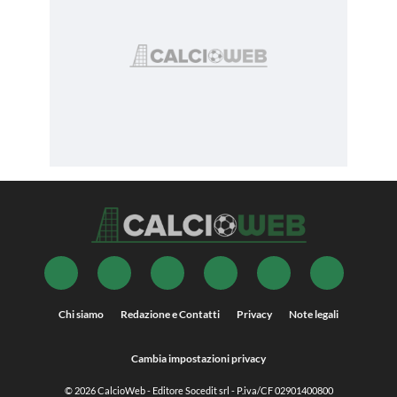
Chi siamo
Redazione e Contatti
Privacy
Note legali
Cambia impostazioni privacy
© 2026
CalcioWeb
- Editore Socedit srl - P.iva/CF 02901400800