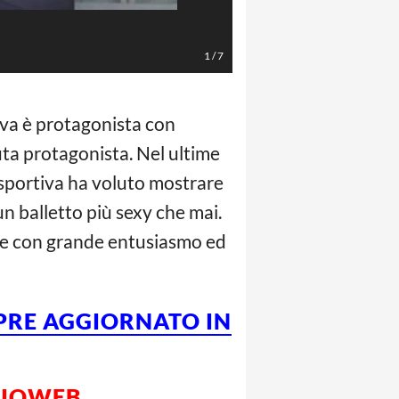
Foto Instagram
1
/
7
tiva è protagonista con
uta protagonista. Nel ultime
a sportiva ha voluto mostrare
un balletto più sexy che mai.
pre con grande entusiasmo ed
MPRE AGGIORNATO IN
LCIOWEB