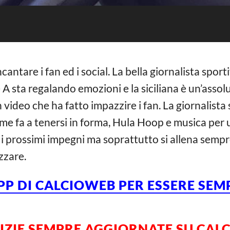
cantare i fan ed i social. La bella giornalista spor
A sta regalando emozioni e la siciliana è un’assol
 video che ha fatto impazzire i fan. La giornalist
ome fa a tenersi in forma, Hula Hoop e musica per 
r i prossimi impegni ma soprattutto si allena sem
zzare.
APP DI CALCIOWEB PER ESSERE SE
TIZIE SEMPRE AGGIORNATE SU CA