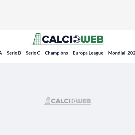
 A
Serie B
Serie C
Champions
Europa League
Mondiali 20