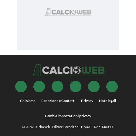
Chi siamo
Redazione e Contatti
Privacy
Note legali
Cambia impostazioni privacy
© 2026
CalcioWeb
- Editore Socedit srl - P.iva/CF 02901400800