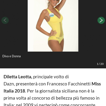
Diva e Donna
D
1
/
20
Diletta Leotta,
principale volto di
Dazn, presenterà con Francesco Facchinetti
Miss
Italia 2018
. Per la giornalista siciliana non è la
prima volta al concorso di bellezza più famoso in
Italia: nel 2009 vi partecipò come concorrente