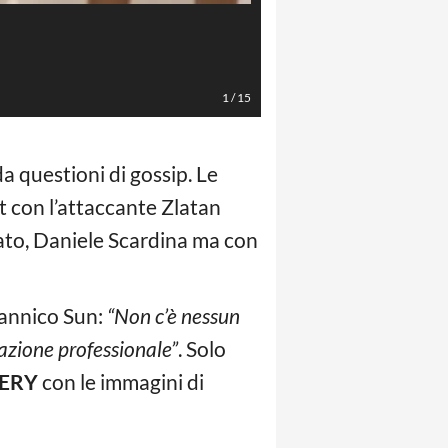
Foto Chi
1
/
15
 questioni di gossip. Le
rt con l’attaccante Zlatan
nzato, Daniele Scardina ma con
itannico Sun:
“Non c’è nessun
azione professionale”
. Solo
ERY
con le immagini di