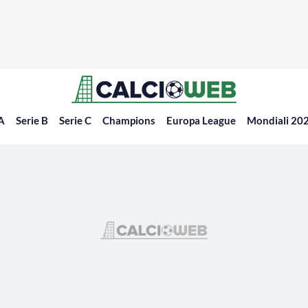
 A
Serie B
Serie C
Champions
Europa League
Mondiali 20