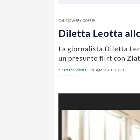
CALCIOWEB
»
GOSSIP
Diletta Leotta all
La giornalista Diletta Le
un presunto flirt con Zla
di
Stefano Vitetta
20 Ago 2020 | 18:13