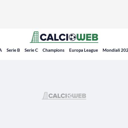
 A
Serie B
Serie C
Champions
Europa League
Mondiali 20