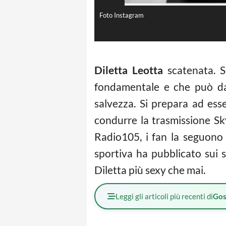
Foto Instagram
Diletta Leotta
scatenata. S
fondamentale e che può dar
salvezza. Si prepara ad ess
condurre la trasmissione Sk
Radio105, i fan la seguono 
sportiva ha pubblicato sui 
Diletta più sexy che mai.
Leggi gli articoli più recenti di
Gos