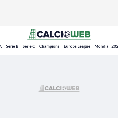
 A
Serie B
Serie C
Champions
Europa League
Mondiali 20