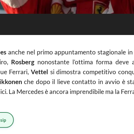
des
anche nel primo appuntamento stagionale in 
iro,
Rosberg
nonostante l’ottima forma deve a
due Ferrari,
Vettel
si dimostra competitivo conq
aikkonen
che dopo il lieve contatto in avvio è st
ici. La Mercedes è ancora imprendibile ma la Ferrar
sip