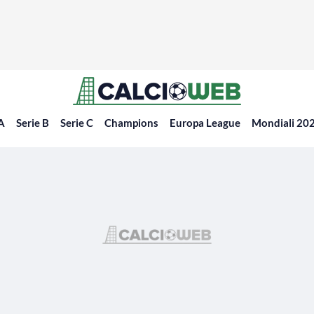
 A
Serie B
Serie C
Champions
Europa League
Mondiali 20