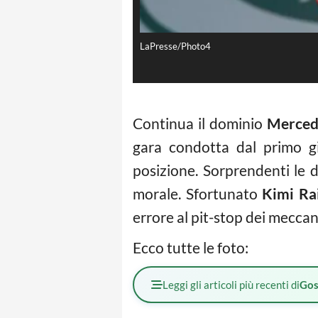
LaPresse/Photo4
Continua il dominio
Merce
gara condotta dal primo g
posizione. Sorprendenti le 
morale. Sfortunato
Kimi R
errore al pit-stop dei meccan
Ecco tutte le foto:
Leggi gli articoli più recenti di
Gos