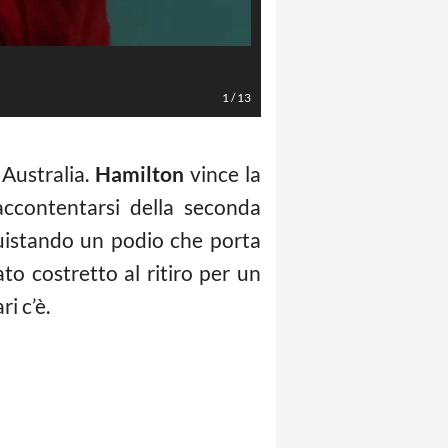
LaPresse/Photo4
1
/
13
Australia.
Hamilton
vince la
ccontentarsi della seconda
uistando un podio che porta
ato costretto al ritiro per un
i c’è.