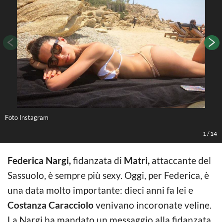
Foto Instagram
I
1
/
14
Federica Nargi,
fidanzata di
Matri,
attaccante del
Sassuolo, è sempre più sexy. Oggi, per Federica, è
una data molto importante: dieci anni fa lei e
Costanza Caracciolo
venivano incoronate veline.
La Nargi ha mandato un messaggio alla fidanzata