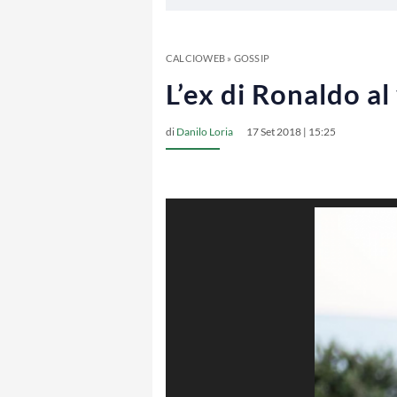
CALCIOWEB
»
GOSSIP
L’ex di Ronaldo a
di
Danilo Loria
17 Set 2018 | 15:25