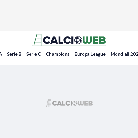
 A
Serie B
Serie C
Champions
Europa League
Mondiali 20