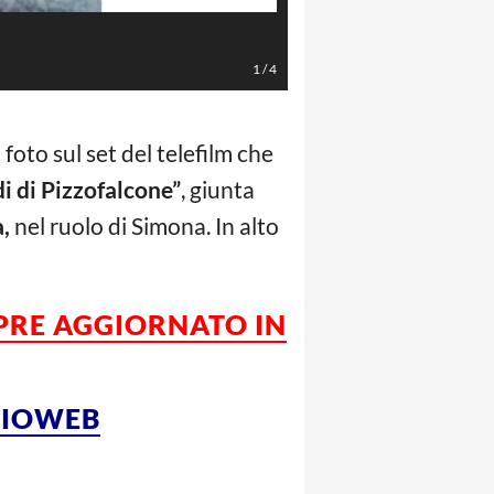
Instagram
1
/
4
i foto sul set del telefilm che
di di Pizzofalcone”
, giunta
,
nel ruolo di Simona. In alto
MPRE AGGIORNATO IN
LCIOWEB