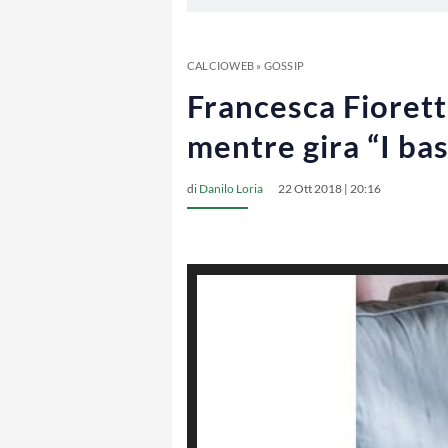
CALCIOWEB
»
GOSSIP
Francesca Fiorett
mentre gira “I bas
di
Danilo Loria
22 Ott 2018 | 20:16