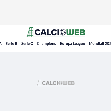
 A
Serie B
Serie C
Champions
Europa League
Mondiali 20