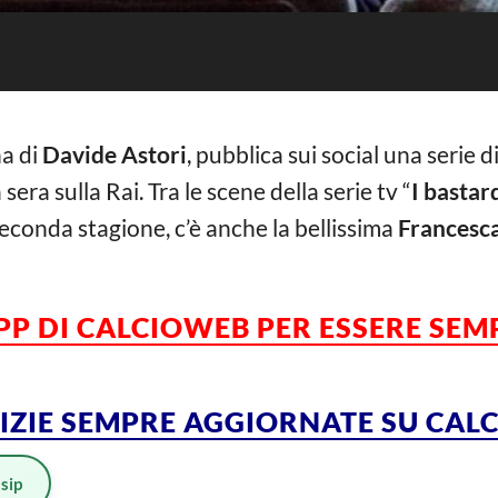
a di
Davide Astori
, pubblica sui social una serie d
era sulla Rai. Tra le scene della serie tv “
I bastar
seconda stagione, c’è anche la bellissima
Francesca
APP DI CALCIOWEB PER ESSERE SE
TIZIE SEMPRE AGGIORNATE SU CA
sip