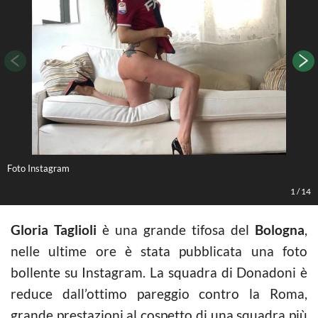
Foto Instagram
F
1
/
14
Gloria Taglioli
è una grande tifosa del
Bologna
,
nelle ultime ore è stata pubblicata una foto
bollente su Instagram. La squadra di Donadoni è
reduce dall’ottimo pareggio contro la Roma,
grande prestazioni al cospetto di una squadra più