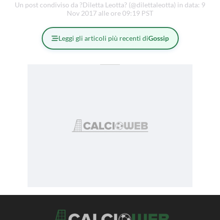
Un post condiviso da ?Diletta Leotta? (@dilettaleotta) in data: 9
Nov 2017 alle ore 09:19 PST
Leggi gli articoli più recenti di
Gossip