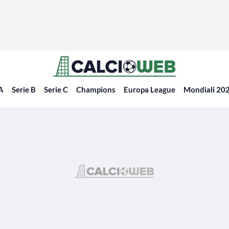
 A
Serie B
Serie C
Champions
Europa League
Mondiali 20