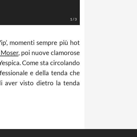
1
/
3
Vip’, momenti sempre più hot
o Moser
, poi nuove clamorose
Yespica. Come sta circolando
fessionale e della tenda che
i aver visto dietro la tenda