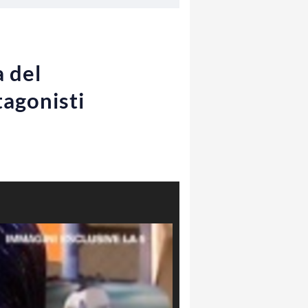
a del
tagonisti