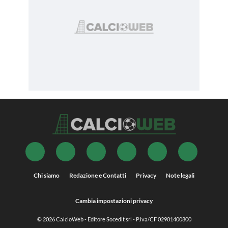
Chi siamo
Redazione e Contatti
Privacy
Note legali
Cambia impostazioni privacy
© 2026
CalcioWeb
- Editore Socedit srl - P.iva/CF 02901400800