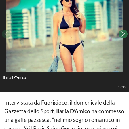
Ilaria D'Amico
I
1
/
12
Intervistata da Fuorigioco, il domenicale della
Gazzetta dello Sport
,
Ilaria D’Amico
ha commesso
una gaffe pazzesca: “nel mio sogno romantico in
campo c’è il Paris Saint-Germain, perché vorrei