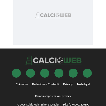
Chi siamo
Redazione e Contatti
Privacy
Note legali
Cambia impostazioni privacy
© 2026
CalcioWeb
- Editore Socedit srl - P.iva/CF 02901400800