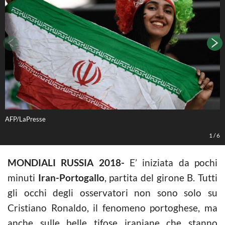
AFP/LaPresse
A
1
/
6
MONDIALI RUSSIA 2018-
E’ iniziata da pochi
minuti
Iran-Portogallo
, partita del girone B. Tutti
gli occhi degli osservatori non sono solo su
Cristiano Ronaldo, il fenomeno portoghese, ma
anche sulle belle tifose iraniane che stanno