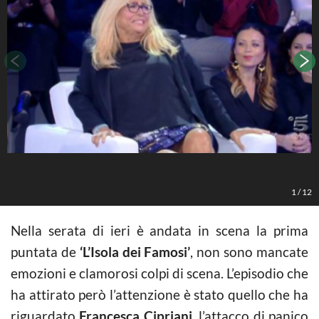
L
1
/
12
Nella serata di ieri è andata in scena la prima
puntata de
‘L’Isola dei Famosi’
, non sono mancate
emozioni e clamorosi colpi di scena. L’episodio che
ha attirato però l’attenzione è stato quello che ha
riguardato
Francesca Cipriani,
l’attacco di panico