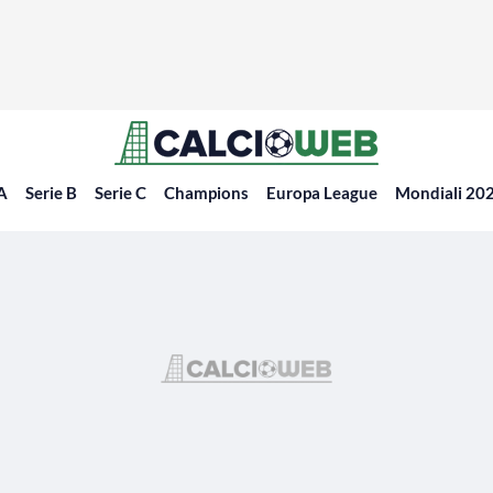
 A
Serie B
Serie C
Champions
Europa League
Mondiali 20