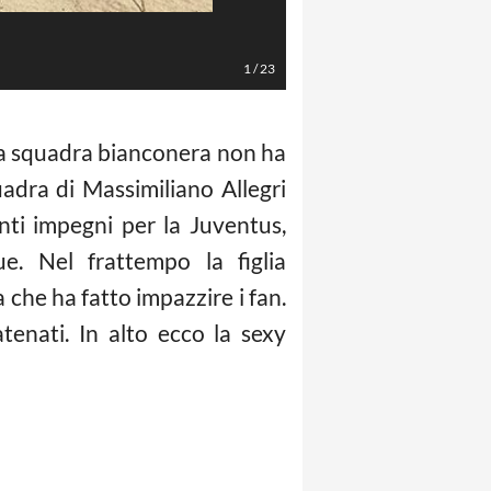
Foto Instagram
1
/
23
. La squadra bianconera non ha
adra di Massimiliano Allegri
anti impegni per la Juventus,
e. Nel frattempo la figlia
a che ha fatto impazzire i fan.
tenati. In alto ecco la sexy