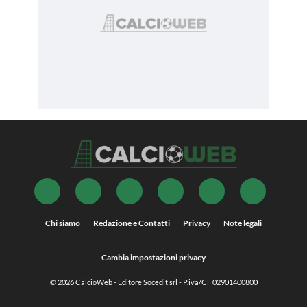
Chi siamo
Redazione e Contatti
Privacy
Note legali
Cambia impostazioni privacy
© 2026
CalcioWeb
- Editore Socedit srl - P.iva/CF 02901400800