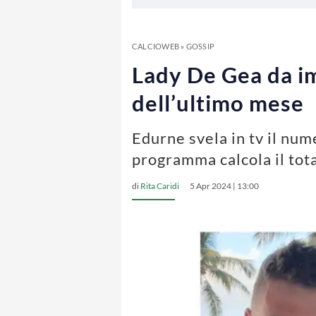
CALCIOWEB
»
GOSSIP
Lady De Gea da im
dell’ultimo mese
Edurne svela in tv il num
programma calcola il tota
di
Rita Caridi
5 Apr 2024 | 13:00