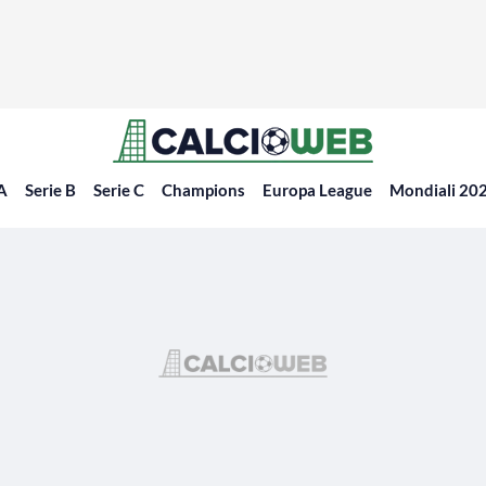
 A
Serie B
Serie C
Champions
Europa League
Mondiali 20