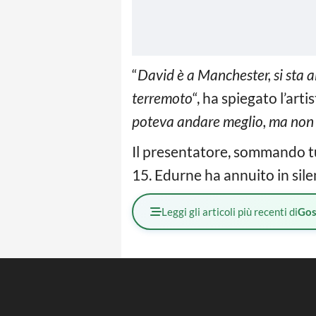
“
David è a Manchester, si sta a
terremoto
“, ha spiegato l’art
poteva andare meglio, ma non
Il presentatore, sommando tut
15. Edurne ha annuito in sil
Leggi gli articoli più recenti di
Gos