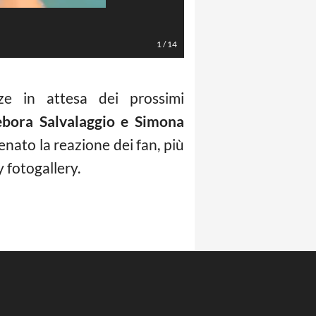
Foto Instagram
1
/
14
nze in attesa dei prossimi
bora Salvalaggio e Simona
nato la reazione dei fan, più
 fotogallery.