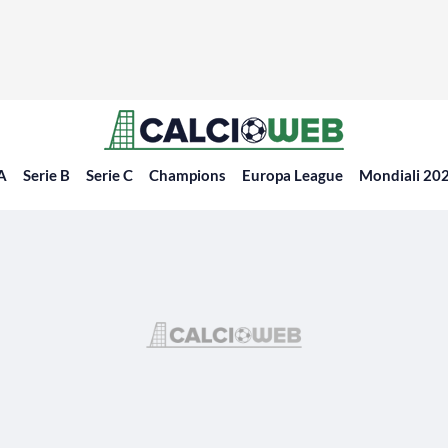
 A
Serie B
Serie C
Champions
Europa League
Mondiali 20