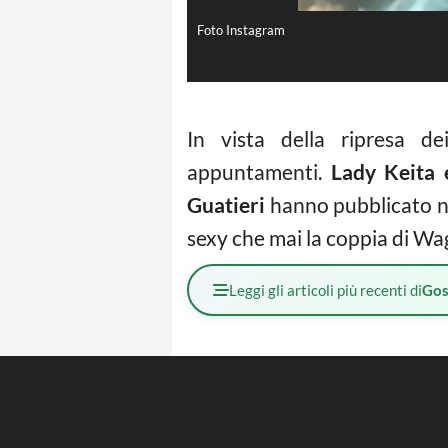
Foto Instagram
In vista della ripresa de
appuntamenti.
Lady Keita 
Guatieri
hanno pubblicato ne
sexy che mai la coppia di Wag
Leggi gli articoli più recenti di
Gos