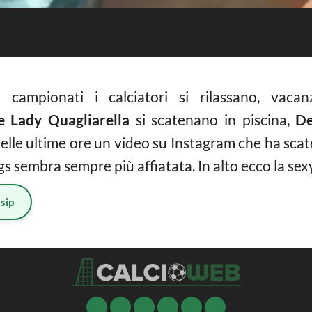
i campionati i calciatori si rilassano, vaca
e Lady Quagliarella
si scatenano in piscina,
De
lle ultime ore un video su Instagram che ha scate
s sembra sempre più affiatata. In alto ecco la sexy
sip