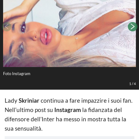
Foto Instagram
I
1
/
4
Lady
Skriniar
continua a fare impazzire i suoi fan.
Nell’ultimo post su
Instagram
la fidanzata del
difensore dell’Inter ha messo in mostra tutta la
sua sensualità.