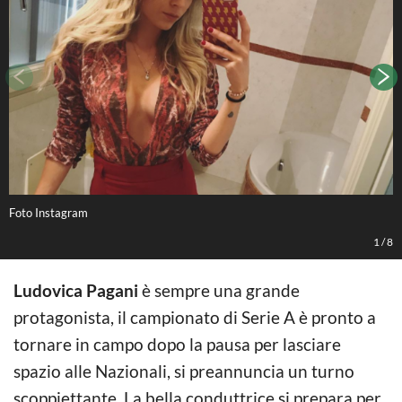
Foto Instagram
f
1
/
8
Ludovica Pagani
è sempre una grande
protagonista, il campionato di Serie A è pronto a
tornare in campo dopo la pausa per lasciare
spazio alle Nazionali, si preannuncia un turno
scoppiettante. La bella conduttrice si prepara per