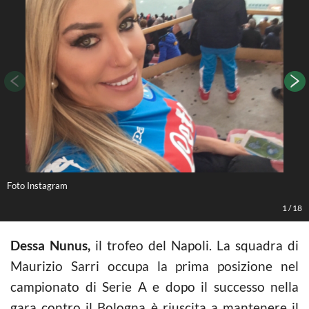
Foto Instagram
F
1
/
18
Dessa Nunus,
il trofeo del Napoli. La squadra di
Maurizio Sarri occupa la prima posizione nel
campionato di Serie A e dopo il successo nella
gara contro il Bologna è riuscita a mantenere il