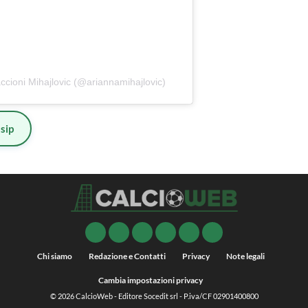
ccioni Mihajlovic (@ariannamihajlovic)
sip
Chi siamo
Redazione e Contatti
Privacy
Note legali
Cambia impostazioni privacy
© 2026
CalcioWeb
- Editore Socedit srl - P.iva/CF 02901400800