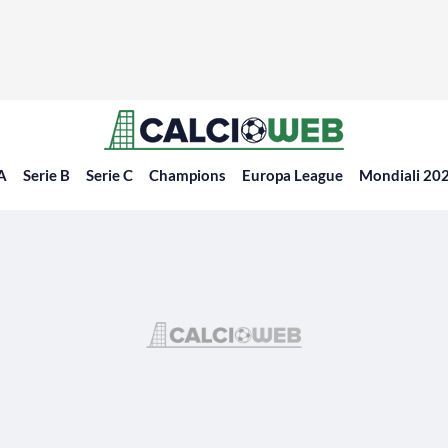
 A
Serie B
Serie C
Champions
Europa League
Mondiali 20