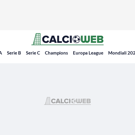
 A
Serie B
Serie C
Champions
Europa League
Mondiali 20