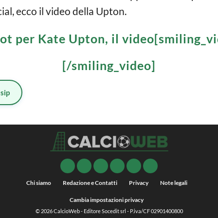
ial, ecco il video della Upton.
ot per Kate Upton, il video[smiling_
[/smiling_video]
sip
Chi siamo
Redazione e Contatti
Privacy
Note legali
Cambia impostazioni privacy
© 2026
CalcioWeb
- Editore Socedit srl - P.iva/CF 02901400800