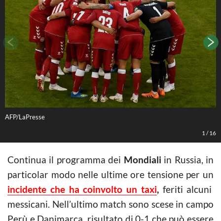
AFP/LaPresse
A
1
/
16
Continua il programma dei
Mondiali
in Russia, in
particolar modo nelle ultime ore tensione per un
incidente che ha coinvolto un taxi
,
feriti alcuni
messicani. Nell’ultimo match sono scese in campo
Perù e Danimarca, risultato di 0-1 che può essere