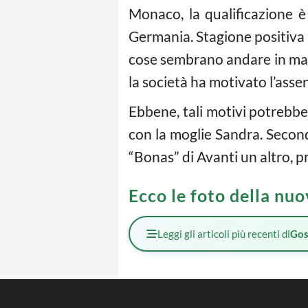
Monaco, la qualificazione è
Germania. Stagione positiva p
cose sembrano andare in man
la società ha motivato l’asse
Ebbene, tali motivi potrebber
con la moglie Sandra. Second
“Bonas” di Avanti un altro,
Ecco le foto della nu
Leggi gli articoli più recenti di
Gos