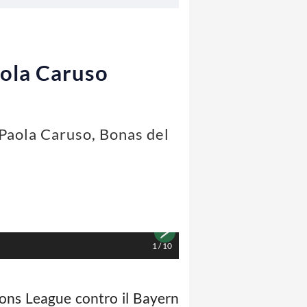
Paola Caruso
i Paola Caruso, Bonas del
1
/
10
ons League contro il Bayern