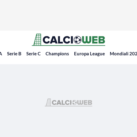
 A
Serie B
Serie C
Champions
Europa League
Mondiali 20