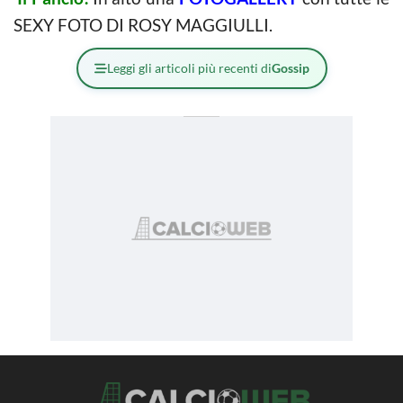
SEXY FOTO DI ROSY MAGGIULLI.
Leggi gli articoli più recenti di
Gossip