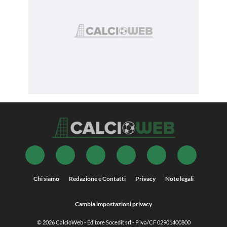
Chi siamo
Redazione e Contatti
Privacy
Note legali
Cambia impostazioni privacy
© 2026
CalcioWeb
- Editore Socedit srl - P.iva/CF 02901400800