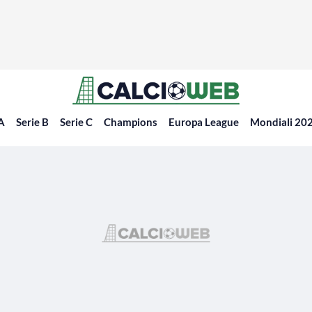
 A
Serie B
Serie C
Champions
Europa League
Mondiali 20