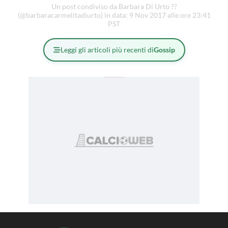
Un post condiviso da Barbara Di Urto ??
(@barbaracarmelitadiurto) in data: 9 Nov 2017 alle ore 23:41
PST
Leggi gli articoli più recenti di
Gossip