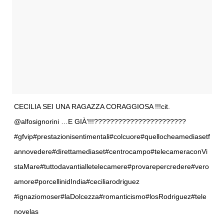
CECILIA SEI UNA RAGAZZA CORAGGIOSA !!!cit.
@alfosignorini …E GIÀ’!!!???????????????????????
#gfvip#prestazionisentimentali#colcuore#quellocheamediasetf
annovedere#direttamediaset#centrocampo#telecameraconVi
staMare#tuttodavantialletelecamere#provarepercredere#vero
amore#porcellinidIndia#ceciliarodriguez
#ignaziomoser#laDolcezza#romanticismo#losRodriguez#tele
novelas