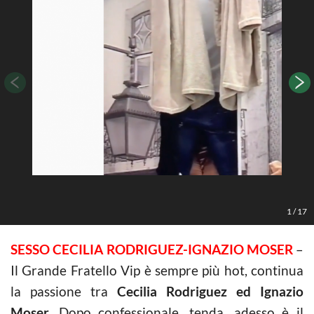
1
/
17
SESSO CECILIA RODRIGUEZ-IGNAZIO MOSER
–
Il Grande Fratello Vip è sempre più hot, continua
la passione tra
Cecilia Rodriguez ed Ignazio
Moser.
Dopo confessionale, tenda, adesso è il