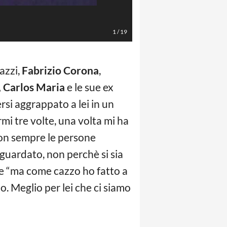
Foto Instagram
1
/
19
azzi,
Fabrizio Corona
,
, Carlos Maria
e le sue ex
ersi aggrappato a lei in un
rmi tre volte, una volta mi ha
Non sempre le persone
guardato, non perchè si sia
e “ma come cazzo ho fatto a
lo. Meglio per lei che ci siamo