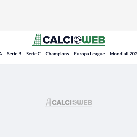
 A
Serie B
Serie C
Champions
Europa League
Mondiali 20