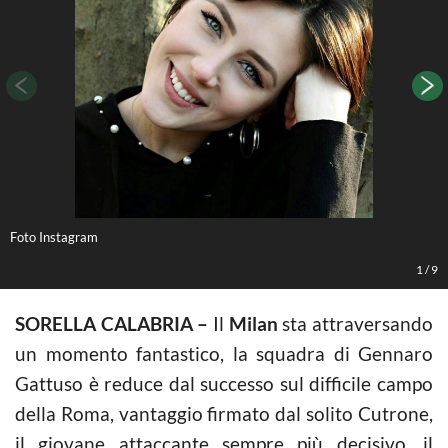
Foto Instagram
F
1
/
9
SORELLA CALABRIA –
Il
Milan
sta attraversando
un momento fantastico, la squadra di Gennaro
Gattuso è reduce dal successo sul difficile campo
della Roma, vantaggio firmato dal solito Cutrone,
il giovane attaccante sempre più decisivo, il