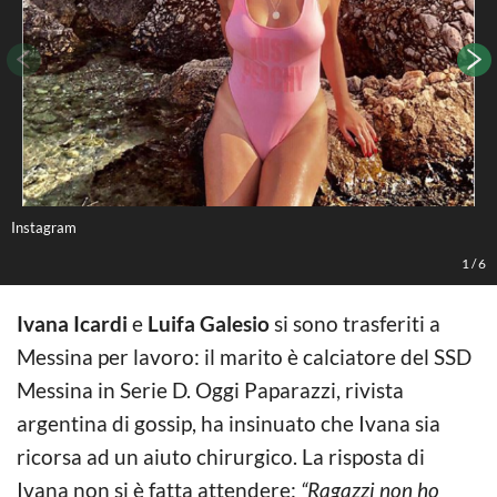
Instagram
I
1
/
6
Ivana Icardi
e
Luifa Galesio
si sono trasferiti a
Messina per lavoro: il marito è calciatore del SSD
Messina in Serie D. Oggi Paparazzi, rivista
argentina di gossip, ha insinuato che Ivana sia
ricorsa ad un aiuto chirurgico. La risposta di
Ivana non si è fatta attendere:
“Ragazzi non ho