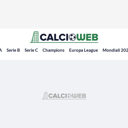
 A
Serie B
Serie C
Champions
Europa League
Mondiali 20