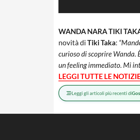
WANDA NARA TIKI TAKA- 
novità di
Tiki Taka
:
“Mando 
curioso di scoprire Wanda. È 
un feeling immediato. Mi inte
LEGGI TUTTE LE NOTIZ
Leggi gli articoli più recenti di
Gos