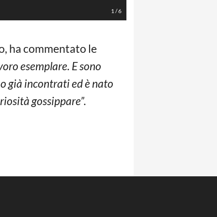
1
/
6
oco, ha commentato le
voro esemplare. E sono
mo già incontrati ed è nato
riosità gossippare”.