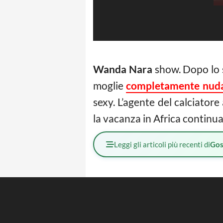
Wanda Nara
show. Dopo lo s
moglie
completamente nud
sexy. L’agente del calciatore
la vacanza in Africa continua
Leggi gli articoli più recenti di
Gos