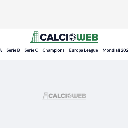
 A
Serie B
Serie C
Champions
Europa League
Mondiali 20