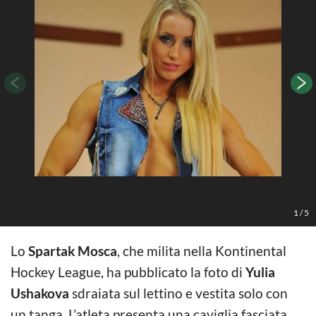
I
1
/
5
Lo
Spartak Mosca
, che milita nella Kontinental
Hockey League, ha pubblicato la foto di
Yulia
Ushakova
sdraiata sul lettino e vestita solo con
un tanga. L’atleta presenta una caviglia fasciata.