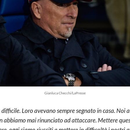
Gianluca Checchi/LaPresse
ifficile. Loro avevano sempre segnato in casa. Noi 
non abbiamo mai rinunciato ad attaccare. Mettere que
e, oggi siamo riusciti a mettere in difficoltà i nostri 