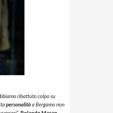
abbiamo ribattuto colpo su
sta
personalità
a Bergamo non
avversari”
.
Rolando Maran