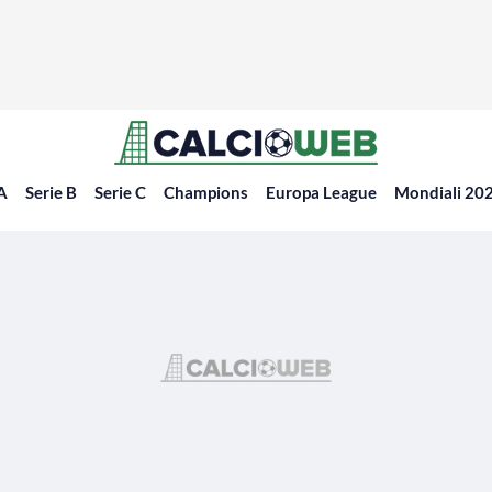
 A
Serie B
Serie C
Champions
Europa League
Mondiali 20