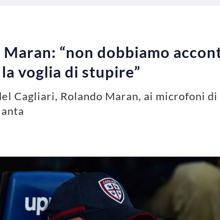
, Maran: “non dobbiamo accont
a voglia di stupire”
del Cagliari, Rolando Maran, ai microfoni d
lanta