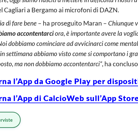
l Cagliari a Bergamo ai microfoni di DAZN.
ia di fare bene
– ha proseguito Maran –
Chiunque va
iamo accontentarci
ora, è importante avere la voglia
 Noi dobbiamo cominciare ad avvicinarci come menta
i in settimana abbiamo visto come si comportano i gra
posto, ma non dobbiamo accontentarci”
, ha conclus
rna l’App da Google Play per disposi
rna l’App di CalcioWeb sull’App Store
erviste