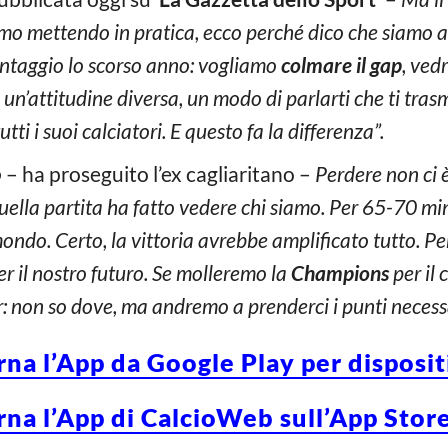
amo mettendo in pratica, ecco perché dico che siamo all
ntaggio lo scorso anno: vogliamo
colmare il gap
, ved
 un’attitudine diversa, un modo di parlarti che ti tra
tutti i suoi calciatori. E questo fa la differenza”.
o
– ha proseguito l’ex cagliaritano –
Perdere non ci 
, quella partita ha fatto vedere chi siamo. Per 65-70 m
mondo. Certo, la vittoria avrebbe amplificato tutto. 
er il nostro futuro. Se molleremo la
Champions
per il
ter: non so dove, ma andremo a prenderci i punti necess
rna l’App da Google Play per disposi
rna l’App di CalcioWeb sull’App Store