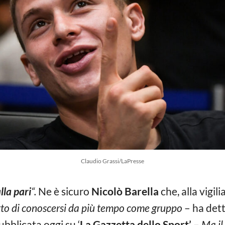
Claudio Grassi/LaPresse
lla pari
“.
Ne è sicuro
Nicolò Barella
che, alla vigili
 fatto di conoscersi da più tempo come gruppo
– ha dett
ubblicata oggi su ‘
La Gazzetta dello Sport’
–
Ma il