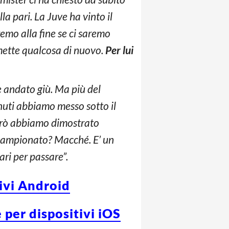
a pari. La Juve ha vinto il
remo alla fine se ci saremo
smette qualcosa di nuovo.
Per lui
è andato giù. Ma più del
inuti abbiamo messo sotto il
Però abbiamo dimostrato
 campionato? Macché. E’ un
ari per passare”.
tivi Android
 per dispositivi iOS