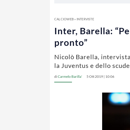
CALCIOWEB
»
INTERVISTE
Inter, Barella: “P
pronto”
Nicolò Barella, intervist
la Juventus e dello scude
di
Carmelo Barilla'
5 Ott 2019 | 10:06