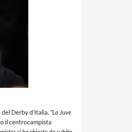
a del Derby d’Italia.
“La Juve
o il centrocampista
 mister ci ha chiesto da subito