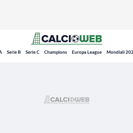
 A
Serie B
Serie C
Champions
Europa League
Mondiali 20