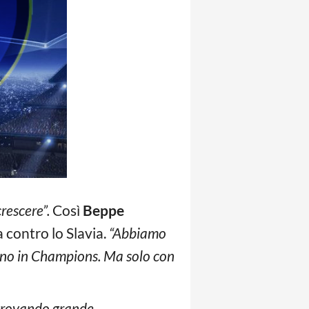
rescere”.
Così
Beppe
a contro lo Slavia.
“Abbiamo
eno in Champions. Ma solo con
 trovando grande