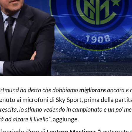
 Dortmund ha detto che dobbiamo
migliorare
ancora e c
rvenuto ai microfoni di Sky Sport, prima della partit
rescita, lo stiamo vedendo in campionato e un po’ m
à ad alzare il livello”
, aggiunge.
 periodo d’oro di
Lautaro Martinez
:
“Lautaro sta