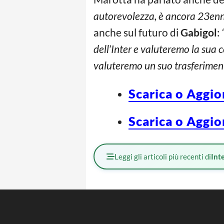
autorevolezza, è ancora 23enn
anche sul futuro di
Gabigol
:
dell’Inter e valuteremo la sua 
valuteremo un suo trasferime
Scarica o Aggio
Scarica o Aggio
Leggi gli articoli più recenti di
Int