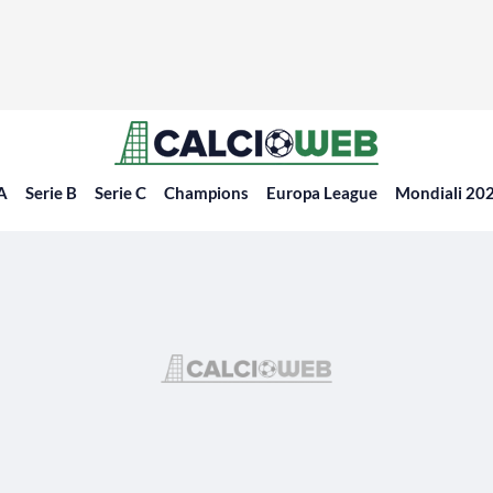
 A
Serie B
Serie C
Champions
Europa League
Mondiali 20