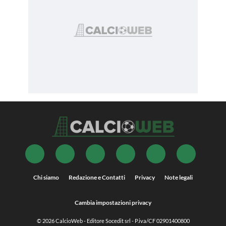
Chi siamo
Redazione e Contatti
Privacy
Note legali
Cambia impostazioni privacy
© 2026
CalcioWeb
- Editore Socedit srl - P.iva/CF 02901400800