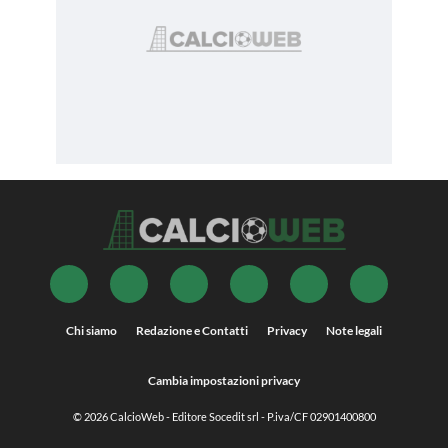
Chi siamo
Redazione e Contatti
Privacy
Note legali
Cambia impostazioni privacy
© 2026
CalcioWeb
- Editore Socedit srl - P.iva/CF 02901400800