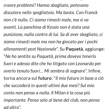
creare problemi? Hanno sbagliato, potevano
discutere nello spogliatoio. Ma basta. Con Franck
non c’è nulla. Ci siamo rimasti male, ma si va
avanti. La panchina di Kessie non è stata una
punizione, nulla contro di lui. Sa di aver sbagliato, ci
siamo rimasti male ma non ha giocato per i pochi
allenamenti post Nazionale
”. Su
Paquetà
, aggiunge:
“
Ne ho sentite su Paquetà, prima dovevo tenerlo
fuori e adesso dite che ho litigato con Leonardo per
averlo tenuto fuori… Mi sembra di sognare
”. Infine,
torna ancora sul
futuro
: “
Il mio futuro in base a ciò
che succederà in questi ultimi due mesi? Sul mio
conto non penso a nulla.
Il Milan è la cosa più
importante. Penso solo al bene del club, non penso
ad altro
”.