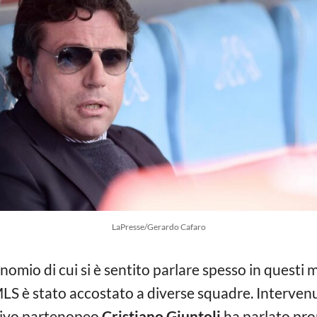
LaPresse/Gerardo Cafaro
binomio di cui si è sentito parlare spesso in quest
MLS è stato accostato a diverse squadre. Intervenu
rtivo partenopeo
Cristiano Giuntoli
ha parlato prop