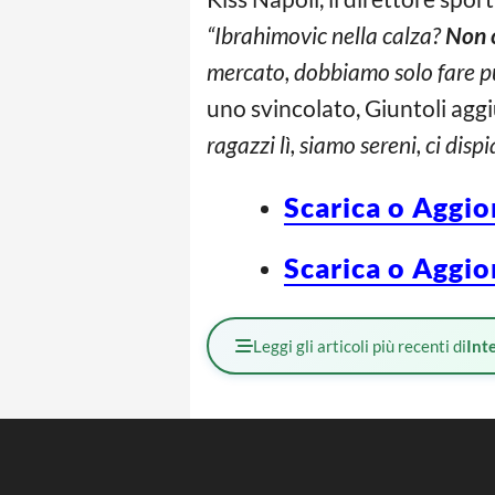
“Ibrahimovic nella calza?
Non 
mercato, dobbiamo solo fare pu
uno svincolato, Giuntoli agg
ragazzi lì, siamo sereni, ci dis
Scarica o Aggio
Scarica o Aggio
Leggi gli articoli più recenti di
Int