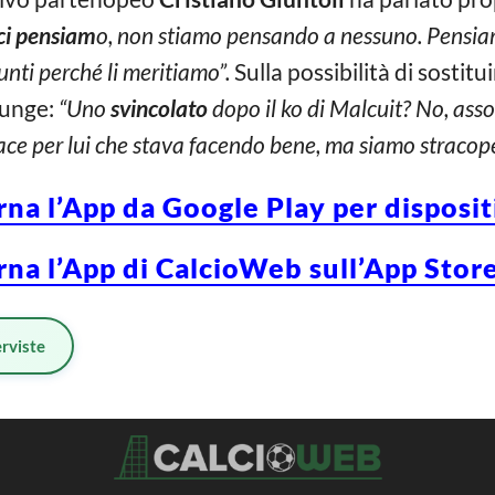
ci pensiam
o, non stiamo pensando a nessuno. Pensiam
nti perché li meritiamo”.
Sulla possibilità di sostitu
iunge:
“Uno
svincolato
dopo il ko di Malcuit? No, as
piace per lui che stava facendo bene, ma siamo stracope
rna l’App da Google Play per disposi
rna l’App di CalcioWeb sull’App Store
erviste