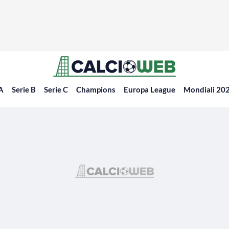
 A
Serie B
Serie C
Champions
Europa League
Mondiali 20