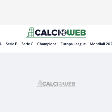
 A
Serie B
Serie C
Champions
Europa League
Mondiali 20