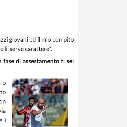
azzi giovani ed il mio compito
ili, serve carattere”.
 fase di assestamento ti sei
ero
ono
non
via
e i