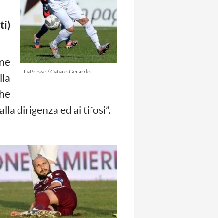
ti)
one
LaPresse / Cafaro Gerardo
lla
che
la dirigenza ed ai tifosi”.