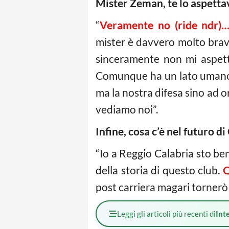
Mister Zeman, te lo aspetta
“
Veramente no (ride ndr)…
mister è davvero molto bravo
sinceramente non mi aspett
Comunque ha un lato umano d
ma la nostra difesa sino ad o
vediamo noi”.
Infine, cosa c’è nel futuro di
“Io a Reggio Calabria sto ben
della storia di questo club.
Q
post carriera magari tornerò 
Leggi gli articoli più recenti di
Int