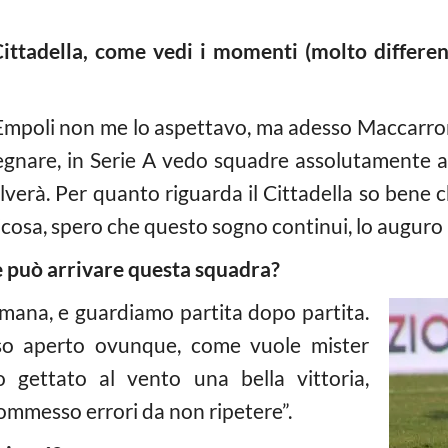
ittadella, come vedi i momenti (molto differen
ll’Empoli non me lo aspettavo, ma adesso Maccarr
segnare, in Serie A vedo squadre assolutamente a
alverà. Per quanto riguarda il Cittadella so bene 
icosa, spero che questo sogno continui, lo auguro al
 può arrivare questa squadra?
imana, e guardiamo partita dopo partita.
so aperto ovunque, come vuole mister
gettato al vento una bella vittoria,
mmesso errori da non ripetere”.