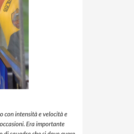
con intensità e velocità e
ù occasioni. Era importante
o di squadra che si deve avere.