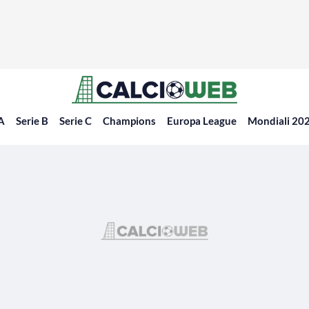
 A
Serie B
Serie C
Champions
Europa League
Mondiali 20