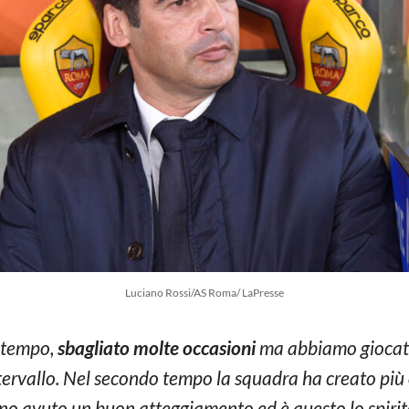
Luciano Rossi/AS Roma/ LaPresse
 tempo,
sbagliato molte occasioni
ma abbiamo giocato 
’intervallo. Nel secondo tempo la squadra ha creato pi
anno avuto un buon atteggiamento ed è questo lo spirit