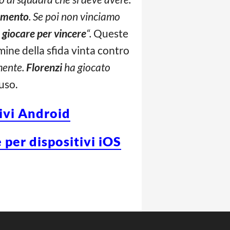
iamento
. Se poi non vinciamo
giocare per vincere
“.
Queste
rmine della sfida vinta contro
emente.
Florenzi
ha giocato
uso.
tivi Android
 per dispositivi iOS