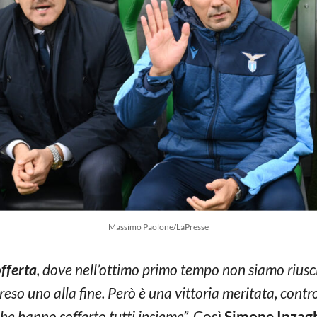
Massimo Paolone/LaPresse
offerta
, dove nell’ottimo primo tempo non siamo riuscit
eso uno alla fine. Però è una vittoria meritata, cont
he hanno sofferto tutti insieme”.
Così
Simone Inzag