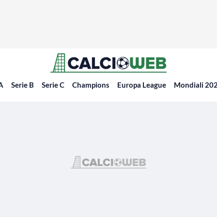
 A
Serie B
Serie C
Champions
Europa League
Mondiali 20