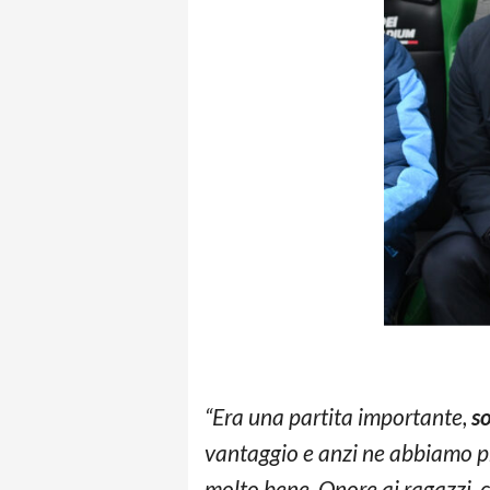
“Era una partita importante,
s
vantaggio e anzi ne abbiamo pr
molto bene. Onore ai ragazzi, c