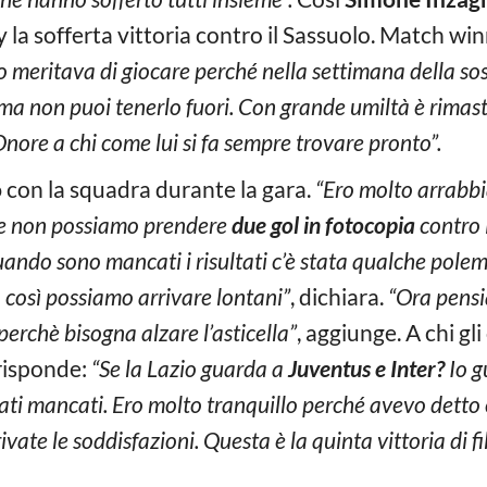
 la sofferta vittoria contro il Sassuolo. Match wi
 meritava di giocare perché nella settimana della sos
ma non puoi tenerlo fuori. Con grande umiltà è rimas
Onore a chi come lui si fa sempre trovare pronto”.
o
con la squadra durante la gara.
“Ero molto arrabb
tre non possiamo prendere
due gol in fotocopia
contro 
uando sono mancati i risultati c’è stata qualche polem
 così possiamo arrivare lontani”
, dichiara.
“Ora pensi
erchè bisogna alzare l’asticella”
, aggiunge. A chi gl
 risponde:
“Se la Lazio guarda a
Juventus e Inter?
Io g
tati mancati. Ero molto tranquillo perché avevo dett
ate le soddisfazioni. Questa è la quinta vittoria di fi